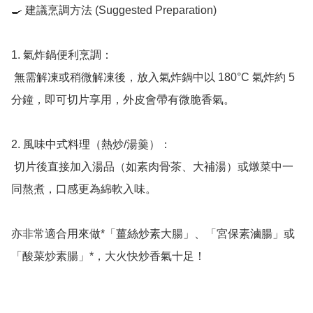
🍳 建議烹調方法 (Suggested Preparation)

1. 氣炸鍋便利烹調：

 無需解凍或稍微解凍後，放入氣炸鍋中以 180°C 氣炸約 5 
分鐘，即可切片享用，外皮會帶有微脆香氣。

2. 風味中式料理（熱炒/湯羹）：

 切片後直接加入湯品（如素肉骨茶、大補湯）或燉菜中一
同熬煮，口感更為綿軟入味。

亦非常適合用來做*「薑絲炒素大腸」、「宮保素滷腸」或