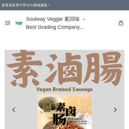
新會員首單可享10％購物優惠！
🎂 您的誕生，是地球的福氣！
本地購滿$499即享免運費 - 全程選用順豐溫控速遞服務
購物滿 HKD 250.00 即減 HKD 30.00 運費！（適用於 特定的送貨方式 )
Soulway Veggie 素回味 －
Best Grading Company
Limited