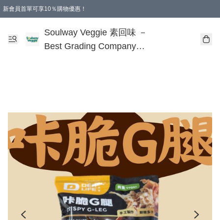
新會員首單可享10％購物優惠！
🎂 您的誕生，是地球的福氣！
本地購滿$499即享免運費 - 全程選用順豐溫控速遞服務
購物滿 HKD 250.00 即減 HKD 30.00 運費！（適用於 特定的送貨方式 )
Soulway Veggie 素回味 －
Best Grading Company
Limited