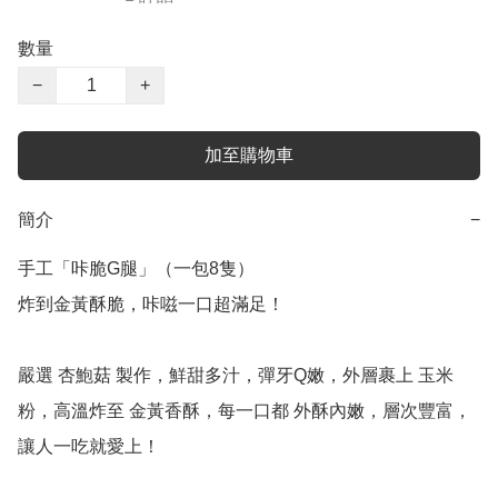
數量
−
+
加至購物車
簡介
−
手工「咔脆G腿」（一包8隻）

炸到金黃酥脆，咔嗞一口超滿足！

嚴選 杏鮑菇 製作，鮮甜多汁，彈牙Q嫩，外層裹上 玉米
粉，高溫炸至 金黃香酥，每一口都 外酥內嫩，層次豐富，
讓人一吃就愛上！
