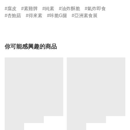
腐皮
素雞髀
純素
油炸酥脆
氣炸即食
杏鮑菇
得來素
咔脆G腿
亞洲素食展
你可能感興趣的商品