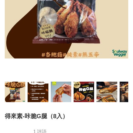
得來素-咔脆G腿（8入）
1 評語