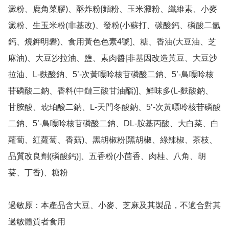
澱粉、鹿角菜膠)、酥炸粉[麵粉、玉米澱粉、纖維素、小麥
澱粉、生玉米粉(非基改)、發粉(小蘇打、碳酸鈣、磷酸二氫
鈣、燒鉀明礬)、食用黃色色素4號]、糖、香油(大豆油、芝
麻油)、大豆沙拉油、鹽、素肉醬[非基因改造黃豆、大豆沙
拉油、L-麩酸鈉、5’-次黃嘌呤核苷磷酸二鈉、5’-鳥嘌呤核
苷磷酸二鈉、香料(中鏈三酸甘油酯)]、鮮味多(L-麩酸鈉、
甘胺酸、琥珀酸二鈉、L-天門冬酸鈉、5’-次黃嘌呤核苷磷酸
二鈉、5’-鳥嘌呤核苷磷酸二鈉、DL-胺基丙酸、大白菜、白
蘿蔔、紅蘿蔔、香菇)、黑胡椒粉[黑胡椒、綠辣椒、茶枝、
品質改良劑(磷酸鈣)]、五香粉(小茴香、肉桂、八角、胡
荽、丁香)、糖粉

過敏原：本產品含大豆、小麥、芝麻及其製品，不適合對其