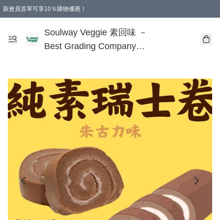
新會員首單可享10％購物優惠！
🎂 您的誕生，是地球的福氣！
本地購滿$499即享免運費 - 全程選用順豐溫控速遞服務
購物滿 HKD 250.00 即減 HKD 30.00 運費！（適用於 特定的送貨方式 )
Soulway Veggie 素回味 －
Best Grading Company
Limited