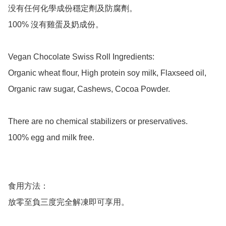
没有任何化學成份穩定劑及防腐劑。

100% 沒有雞蛋及奶成份。

Vegan Chocolate Swiss Roll Ingredients:

Organic wheat flour, High protein soy milk, Flaxseed oil, 
Organic raw sugar, Cashews, Cocoa Powder.

There are no chemical stabilizers or preservatives.

100% egg and milk free.

食用方法：

放零至負三度完全解凍即可享用。
