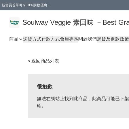
新會員首單可享10％購物優惠！
🎂 您的誕生，是地球的福氣！
本地購滿$499即享免運費 - 全程選用順豐溫控速遞服務
購物滿 HKD 250.00 即減 HKD 30.00 運費！（適用於 特定的送貨方式 )
Soulway Veggie 素回味 －Best Grad
商品
送貨方式
付款方式
會員專區
關於我們
退貨及退款政策
< 返回商品列表
很抱歉
無法在網站上找到此商品，此商品可能已下架
確。