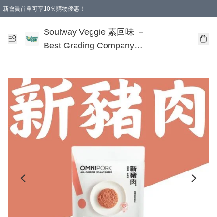
新會員首單可享10％購物優惠！
🎂 您的誕生，是地球的福氣！
本地購滿$499即享免運費 - 全程選用順豐溫控速遞服務
購物滿 HKD 250.00 即減 HKD 30.00 運費！（適用於 特定的送貨方式 )
Soulway Veggie 素回味 －
Best Grading Company
Limited