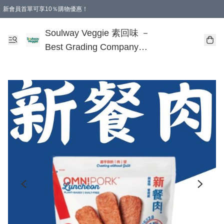
新會員首單可享10％購物優惠！
🎂 您的誕生，是地球的福氣！
本地購滿$499即享免運費 - 全程選用順豐溫控速遞服務
購物滿 HKD 250.00 即減 HKD 30.00 運費！（適用於 特定的送貨方式 )
Soulway Veggie 素回味 －
Best Grading Company
Limited