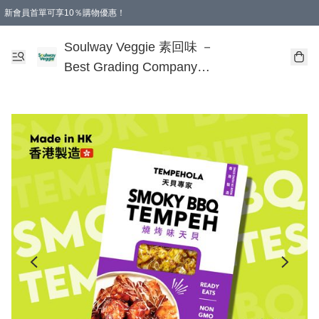
新會員首單可享10％購物優惠！
🎂 您的誕生，是地球的福氣！
本地購滿$499即享免運費 - 全程選用順豐溫控速遞服務
購物滿 HKD 250.00 即減 HKD 30.00 運費！（適用於 特定的送貨方式 )
Soulway Veggie 素回味 －
Best Grading Company
Limited