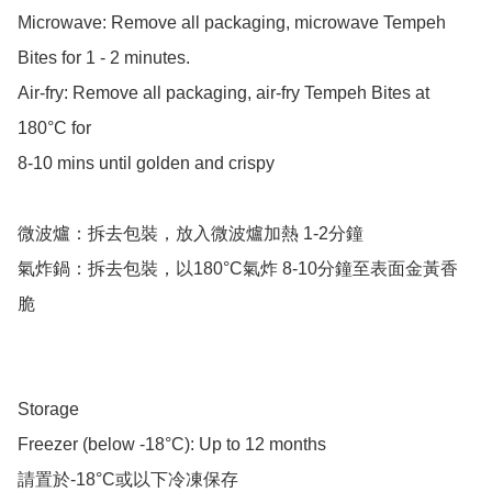
Microwave: Remove all packaging, microwave Tempeh 
Bites for 1 - 2 minutes.

Air-fry: Remove all packaging, air-fry Tempeh Bites at 
180°C for

8-10 mins until golden and crispy

微波爐：拆去包裝，放入微波爐加熱 1-2分鐘

氣炸鍋：拆去包裝，以180°C氣炸 8-10分鐘至表面金黃香
脆

Storage

Freezer (below -18°C): Up to 12 months
