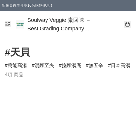
新會員首單可享10％購物優惠！
🎂 您的誕生，是地球的福氣！
本地購滿$499即享免運費 - 全程選用順豐溫控速遞服務
購物滿 HKD 250.00 即減 HKD 30.00 運費！（適用於 特定的送貨方式 )
Soulway Veggie 素回味 －
Best Grading Company
Limited
#天貝
萬能高湯
湯麵至夾
拉麵湯底
無五辛
日本高湯
4項 商品