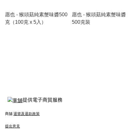
愿也 - 猴頭菇純素蟹味醬500
愿也 - 猴頭菇純素蟹味醬
克（100克 x 5入）
500克裝
提供電子商貿服務
商舖
退貨及退款政策
提出意見