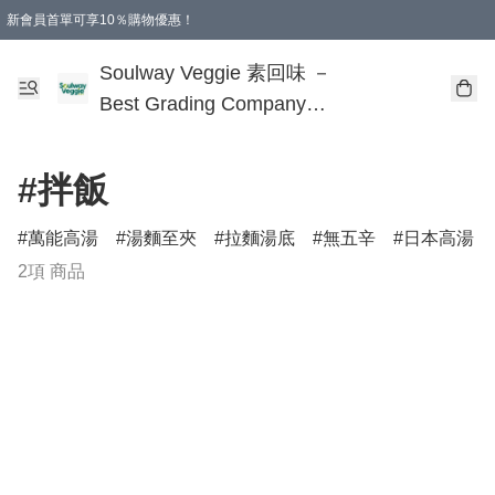
新會員首單可享10％購物優惠！
🎂 您的誕生，是地球的福氣！
本地購滿$499即享免運費 - 全程選用順豐溫控速遞服務
購物滿 HKD 250.00 即減 HKD 30.00 運費！（適用於 特定的送貨方式 )
Soulway Veggie 素回味 －
Best Grading Company
Limited
#拌飯
萬能高湯
湯麵至夾
拉麵湯底
無五辛
日本高湯
2項 商品