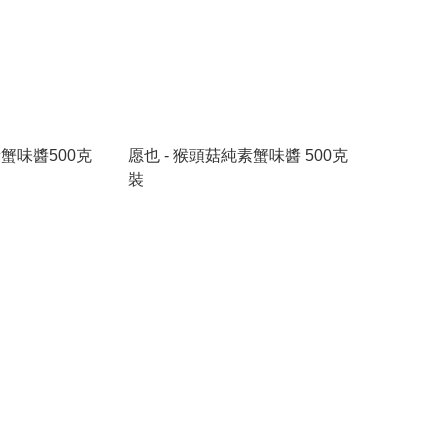
素蟹味醬500克
愿也 - 猴頭菇純素蟹味醬 500克
裝