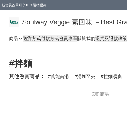
新會員首單可享10％購物優惠！
🎂 您的誕生，是地球的福氣！
本地購滿$499即享免運費 - 全程選用順豐溫控速遞服務
購物滿 HKD 250.00 即減 HKD 30.00 運費！（適用於 特定的送貨方式 )
Soulway Veggie 素回味 －Best Grad
商品
送貨方式
付款方式
會員專區
關於我們
退貨及退款政策
#拌麵
其他熱賣商品：
萬能高湯
湯麵至夾
拉麵湯底
2項 商品