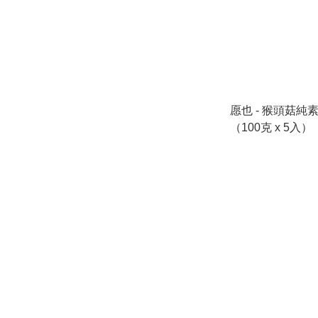
愿也 - 猴頭菇純
（100克 x 5入）